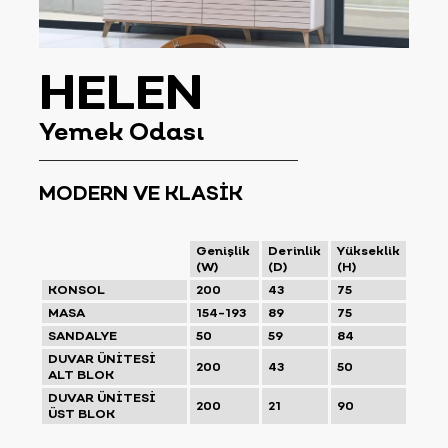
HELEN
Yemek Odası
MODERN VE KLASİK
Genişlik
Derinlik
Yükseklik
(W)
(D)
(H)
KONSOL
200
43
75
MASA
154-193
89
75
SANDALYE
50
59
84
DUVAR ÜNİTESİ
200
43
50
ALT BLOK
DUVAR ÜNİTESİ
200
21
90
ÜST BLOK