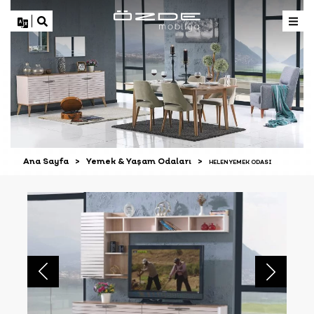
TR
AR
EN
Ana Sayfa
>
Yemek & Yaşam Odaları
>
HELEN YEMEK ODASI